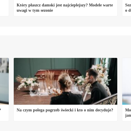
Który płaszcz damski jest najcieplejszy? Modele warte
Sez
uwagi w tym sezonie
o d
?
Na czym polega pogrzeb świecki i kto o nim decyduje?
Mos
jam