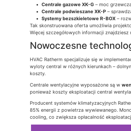
Centrale gazowe XK-G
– moc grzewcza 
Centrale podwieszane XK-P
– sprawdza
Systemy bezszkieletowe R-BOX
– rozw
Tak skonstruowana oferta umożliwia projekto
Więcej szczegółowych informacji znajdziesz
Nowoczesne technolo
HVAC Ratherm specjalizuje się w implementac
wyloty central w różnych kierunkach – dolny
koszty.
Centrale wentylacyjne wyposażone są w
wen
ponieważ koszty eksploatacji central wentyl
Producent systemów klimatyzacyjnych Rathe
85% energii z powietrza wywiewanego. Monob
cooling, co zwiększa opłacalność eksploatacji