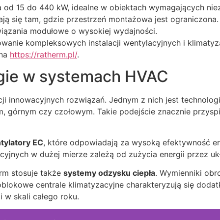
od 15 do 440 kW, idealne w obiektach wymagających nieza
ją się tam, gdzie przestrzeń montażowa jest ograniczona.
iązania modułowe o wysokiej wydajności.
wanie kompleksowych instalacji wentylacyjnych i klimatyz
 na
https://ratherm.pl/
.
gie w systemach HVAC
ji innowacyjnych rozwiązań. Jednym z nich jest technolog
m, górnym czy czołowym. Takie podejście znacznie przyspi
tylatory EC
, które odpowiadają za wysoką efektywność en
acyjnych w dużej mierze zależą od zużycia energii przez u
rm stosuje także
systemy odzysku ciepła
. Wymienniki ob
lokowe centrale klimatyzacyjne charakteryzują się dodat
 w skali całego roku.