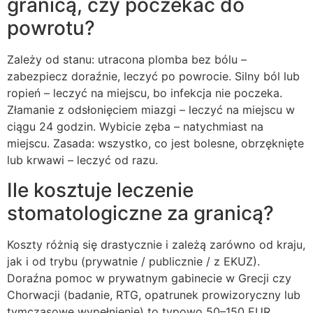
granicą, czy poczekać do
powrotu?
Zależy od stanu: utracona plomba bez bólu –
zabezpiecz doraźnie, leczyć po powrocie. Silny ból lub
ropień – leczyć na miejscu, bo infekcja nie poczeka.
Złamanie z odsłonięciem miazgi – leczyć na miejscu w
ciągu 24 godzin. Wybicie zęba – natychmiast na
miejscu. Zasada: wszystko, co jest bolesne, obrzęknięte
lub krwawi – leczyć od razu.
Ile kosztuje leczenie
stomatologiczne za granicą?
Koszty różnią się drastycznie i zależą zarówno od kraju,
jak i od trybu (prywatnie / publicznie / z EKUZ).
Doraźna pomoc w prywatnym gabinecie w Grecji czy
Chorwacji (badanie, RTG, opatrunek prowizoryczny lub
tymczasowe wypełnienie) to typowo 50–150 EUR.