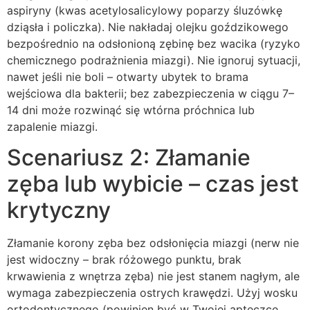
aspiryny (kwas acetylosalicylowy poparzy śluzówkę
dziąsła i policzka). Nie nakładaj olejku goździkowego
bezpośrednio na odsłonioną zębinę bez wacika (ryzyko
chemicznego podrażnienia miazgi). Nie ignoruj sytuacji,
nawet jeśli nie boli – otwarty ubytek to brama
wejściowa dla bakterii; bez zabezpieczenia w ciągu 7–
14 dni może rozwinąć się wtórna próchnica lub
zapalenie miazgi.
Scenariusz 2: Złamanie
zęba lub wybicie – czas jest
krytyczny
Złamanie korony zęba bez odsłonięcia miazgi (nerw nie
jest widoczny – brak różowego punktu, brak
krwawienia z wnętrza zęba) nie jest stanem nagłym, ale
wymaga zabezpieczenia ostrych krawędzi. Użyj wosku
ortodontycznego (powinien być w Twojej apteczce