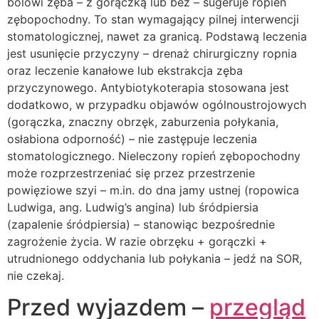
bólowi zęba – z gorączką lub bez – sugeruje ropień
zębopochodny. To stan wymagający pilnej interwencji
stomatologicznej, nawet za granicą. Podstawą leczenia
jest usunięcie przyczyny – drenaż chirurgiczny ropnia
oraz leczenie kanałowe lub ekstrakcja zęba
przyczynowego. Antybiotykoterapia stosowana jest
dodatkowo, w przypadku objawów ogólnoustrojowych
(gorączka, znaczny obrzęk, zaburzenia połykania,
osłabiona odporność) – nie zastępuje leczenia
stomatologicznego. Nieleczony ropień zębopochodny
może rozprzestrzeniać się przez przestrzenie
powięziowe szyi – m.in. do dna jamy ustnej (ropowica
Ludwiga, ang. Ludwig’s angina) lub śródpiersia
(zapalenie śródpiersia) – stanowiąc bezpośrednie
zagrożenie życia. W razie obrzęku + gorączki +
utrudnionego oddychania lub połykania – jedź na SOR,
nie czekaj.
Przed wyjazdem –
przegląd