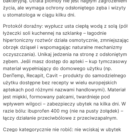
bakteryjną. Utrata plomby nie jest nagłym zagrożeniem
życia, ale wymaga ochrony odsłoniętego zęba i wizyty
u stomatologa w ciągu kilku dni.
Protokół doraźny: wypłucz usta ciepłą wodą z solą (pół
łyżeczki soli kuchennej na szklankę – łagodnie
hipertoniczny roztwór działa osmotycznie, zmniejszając
obrzęk dziąseł i wspomagając naturalne mechanizmy
oczyszczania). Unikaj jedzenia na stronę z odsłoniętym
zębem. Jeśli masz dostęp do apteki – kup tymczasowy
materiał wypełniający do domowego użytku (np.
DenTemp, Recapit, Cavit – produkty do samodzielnego
użytku dostępne bez recepty w wielu europejskich
aptekach pod różnymi nazwami handlowymi). Materiał
jest miękki, formowany palcami, twardnieje pod
wpływem wilgoci – zabezpieczy ubytek na kilka dni. W
razie bólu: ibuprofen 400 mg (nie na pusty żołądek) –
łączy działanie przeciwbólowe z przeciwzapalnym.
Czego kategorycznie nie robić: nie wciskaj w ubytek