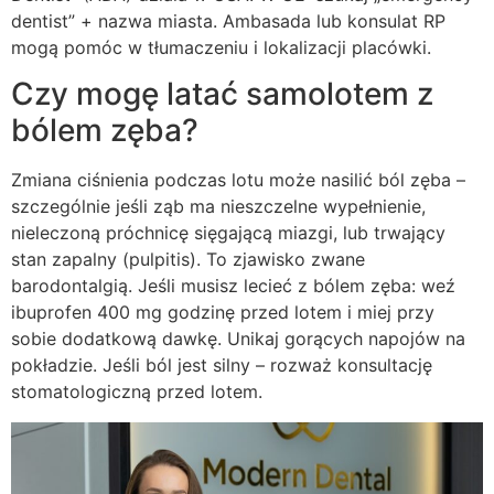
dentist” + nazwa miasta. Ambasada lub konsulat RP
mogą pomóc w tłumaczeniu i lokalizacji placówki.
Czy mogę latać samolotem z
bólem zęba?
Zmiana ciśnienia podczas lotu może nasilić ból zęba –
szczególnie jeśli ząb ma nieszczelne wypełnienie,
nieleczoną próchnicę sięgającą miazgi, lub trwający
stan zapalny (pulpitis). To zjawisko zwane
barodontalgią. Jeśli musisz lecieć z bólem zęba: weź
ibuprofen 400 mg godzinę przed lotem i miej przy
sobie dodatkową dawkę. Unikaj gorących napojów na
pokładzie. Jeśli ból jest silny – rozważ konsultację
stomatologiczną przed lotem.