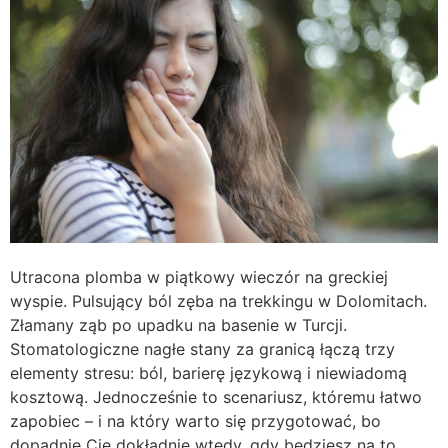
Utracona plomba w piątkowy wieczór na greckiej
wyspie. Pulsujący ból zęba na trekkingu w Dolomitach.
Złamany ząb po upadku na basenie w Turcji.
Stomatologiczne nagłe stany za granicą łączą trzy
elementy stresu: ból, barierę językową i niewiadomą
kosztową. Jednocześnie to scenariusz, któremu łatwo
zapobiec – i na który warto się przygotować, bo
dopadnie Cię dokładnie wtedy, gdy będziesz na to