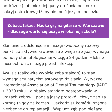
podróżnej) lub miękkiej gumy do żucia bez cukru –
nakryj ostrą krawędź, by nie ranić języka i policzka.
Zobacz także:
Nauka gry na gitarze w Warszawie
- dlaczego warto się uczyć w lokalnej szkole?
Złamanie z odsłonięciem miazgi (widoczny różowy
punkt lub aktywne krwawienie z wnętrza zęba) wymaga
pomocy stomatologicznej w ciągu 24 godzin – lekarz
musi ochronić miazgę przed infekcją.
Awulsja (całkowite wybicie zęba stałego) to stan
wymagający natychmiastowego działania. Wytyczne
International Association of Dental Traumatology (IADT)
z 2020 roku – globalny standard postępowania w
urazach zębów – podają jasny protokół: chwyć ząb za
koronę (nigdy za korzeń – uszkodzisz komórki ozębnej
niezbędne do replantacji). Wypłucz ząb pod bieżącą