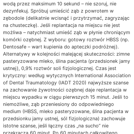
wodą przez maksimum 10 sekund – nie szoruj, nie
dezynfekuj. Spróbuj umieścić ząb z powrotem w
zębodole (delikatnie wcisnąć i przytrzymać, zagryzając
na chusteczkę). Jeśli replantacja na miejscu nie jest
możliwa – natychmiast umieść ząb w płynie chroniącym
komórki ozębnej. Z wyboru: gotowy roztwór HBSS (np.
Dentosafe – wart kupienia do apteczki podróżnej).
Alternatywy w kolejności malejącej skuteczności: zimne
pasteryzowane mleko, ślina pacjenta (przedsionek jamy
ustnej), 0,9% roztwór soli fizjologicznej. Czas jest
krytyczny: według wytycznych International Association
of Dental Traumatology (IADT 2020) najwyższe szanse
na zachowanie żywotności ozębnej daje replantacja w
miejscu wypadku w ciągu pierwszych 15 minut. Jeśli to
niemożliwe, ząb przeniesiony do odpowiedniego
medium (HBSS, mleko pasteryzowane, ślina pacjenta w
przedsionku jamy ustnej, sól fizjologiczna) zachowuje
istotne szanse, jeśli łączny czas „na sucho” nie
przekracza 60 minut. Po 60 minutach całkowitego