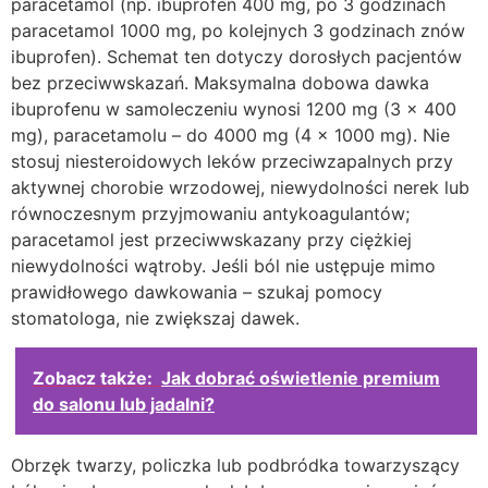
paracetamol (np. ibuprofen 400 mg, po 3 godzinach
paracetamol 1000 mg, po kolejnych 3 godzinach znów
ibuprofen). Schemat ten dotyczy dorosłych pacjentów
bez przeciwwskazań. Maksymalna dobowa dawka
ibuprofenu w samoleczeniu wynosi 1200 mg (3 × 400
mg), paracetamolu – do 4000 mg (4 × 1000 mg). Nie
stosuj niesteroidowych leków przeciwzapalnych przy
aktywnej chorobie wrzodowej, niewydolności nerek lub
równoczesnym przyjmowaniu antykoagulantów;
paracetamol jest przeciwwskazany przy ciężkiej
niewydolności wątroby. Jeśli ból nie ustępuje mimo
prawidłowego dawkowania – szukaj pomocy
stomatologa, nie zwiększaj dawek.
Zobacz także:
Jak dobrać oświetlenie premium
do salonu lub jadalni?
Obrzęk twarzy, policzka lub podbródka towarzyszący