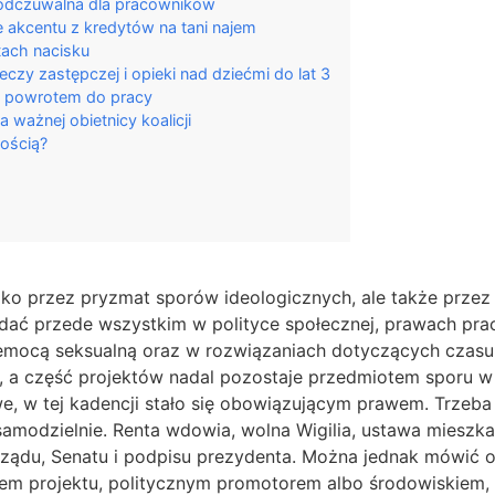
o odczuwalna dla pracowników
e akcentu z kredytów na tani najem
tach nacisku
zy zastępczej i opieki nad dziećmi do lat 3
z powrotem do pracy
 ważnej obietnicy koalicji
nością?
ko przez pryzmat sporów ideologicznych, ale także przez k
dać przede wszystkim w polityce społecznej, prawach prac
mocą seksualną oraz w rozwiązaniach dotyczących czasu p
, a część projektów nadal pozostaje przedmiotem sporu w k
e, w tej kadencji stało się obowiązującym prawem. Trzeba
samodzielnie. Renta wdowia, wolna Wigilia, ustawa mieszka
rządu, Senatu i podpisu prezydenta. Można jednak mówić o
orem projektu, politycznym promotorem albo środowiskiem,