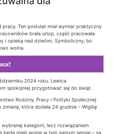
zuwalna dla
pracy. Ten postulat miał wymiar praktyczny
 pracowników brała urlop, część pracowała
y i opieką nad dziećmi. Symboliczny, bo
wowo wolna.
łaca?
ździerniku 2024 roku. Lewica
m spokojniej przygotować się do świąt.
stwo Rodziny, Pracy i Polityki Społecznej
zmianę, która dodała 24 grudnia – Wigilię
a wybranej kategorii, lecz rozwiązaniem
e będą mieli wolne w tym samym sensie – są