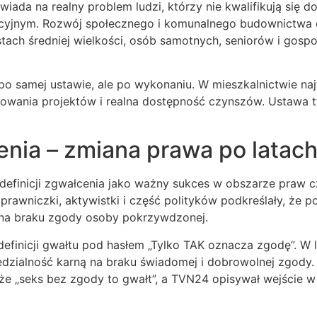
iada na realny problem ludzi, którzy nie kwalifikują się 
ercyjnym. Rozwój społecznego i komunalnego budownictw
stach średniej wielkości, osób samotnych, seniorów i g
po samej ustawie, ale po wykonaniu. W mieszkalnictwie naj
wania projektów i realna dostępność czynszów. Ustawa tw
enia – zmiana prawa po latach
finicji zgwałcenia jako ważny sukces w obszarze praw c
, prawniczki, aktywistki i część polityków podkreślały, że 
o na braku zgody osoby pokrzywdzonej.
definicji gwałtu pod hasłem „Tylko TAK oznacza zgodę”. W
iedzialność karną na braku świadomej i dobrowolnej zgody.
że „seks bez zgody to gwałt”, a TVN24 opisywał wejście w