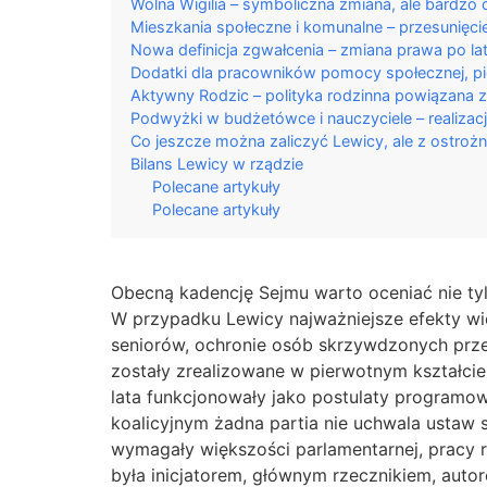
Wolna Wigilia – symboliczna zmiana, ale bardz
Mieszkania społeczne i komunalne – przesunięci
Nowa definicja zgwałcenia – zmiana prawa po la
Dodatki dla pracowników pomocy społecznej, piec
Aktywny Rodzic – polityka rodzinna powiązana 
Podwyżki w budżetówce i nauczyciele – realizacja
Co jeszcze można zaliczyć Lewicy, ale z ostroż
Bilans Lewicy w rządzie
Polecane artykuły
Polecane artykuły
Obecną kadencję Sejmu warto oceniać nie tyl
W przypadku Lewicy najważniejsze efekty wi
seniorów, ochronie osób skrzywdzonych prze
zostały zrealizowane w pierwotnym kształcie
lata funkcjonowały jako postulaty programow
koalicyjnym żadna partia nie uchwala ustaw 
wymagały większości parlamentarnej, pracy 
była inicjatorem, głównym rzecznikiem, aut