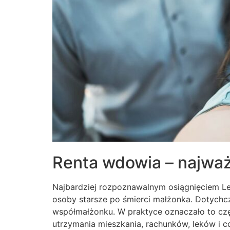
Renta wdowia – najważ
Najbardziej rozpoznawalnym osiągnięciem Lew
osoby starsze po śmierci małżonka. Dotych
współmałżonku. W praktyce oznaczało to c
utrzymania mieszkania, rachunków, leków i c