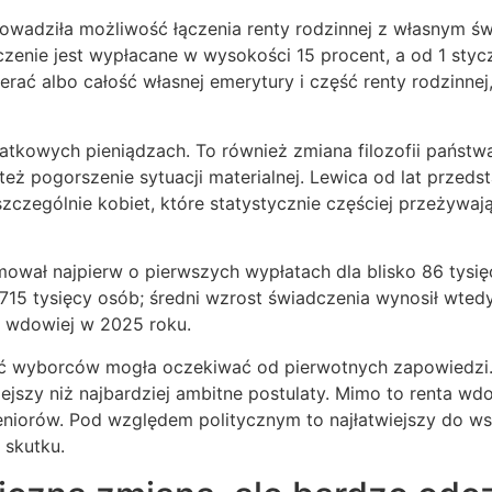
rowadziła możliwość łączenia renty rodzinnej z własnym ś
zenie jest wypłacane w wysokości 15 procent, a od 1 sty
ć albo całość własnej emerytury i część renty rodzinnej, 
datkowych pieniądzach. To również zmiana filozofii pańs
 też pogorszenie sytuacji materialnej. Lewica od lat przed
czególnie kobiet, które statystycznie częściej przeżywają
mował najpierw o pierwszych wypłatach dla blisko 86 tysię
715 tysięcy osób; średni wzrost świadczenia wynosił wted
ty wdowiej w 2025 roku.
część wyborców mogła oczekiwać od pierwotnych zapowiedzi
jszy niż najbardziej ambitne postulaty. Mimo to renta wdo
eniorów. Pod względem politycznym to najłatwiejszy do ws
 skutku.