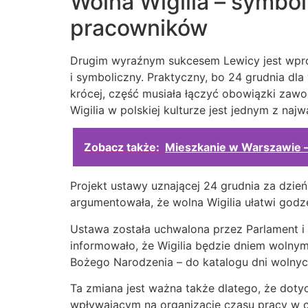
Wolna Wigilia – symbo
pracowników
Drugim wyraźnym sukcesem Lewicy jest wprow
i symboliczny. Praktyczny, bo 24 grudnia dla
krócej, część musiała łączyć obowiązki zaw
Wigilia w polskiej kulturze jest jednym z naj
Zobacz także:
Mieszkanie w Warszawie – 
Projekt ustawy uznającej 24 grudnia za dzie
argumentowała, że wolna Wigilia ułatwi god
Ustawa została uchwalona przez Parlament i 
informowało, że Wigilia będzie dniem wolnym
Bożego Narodzenia – do katalogu dni wolnyc
Ta zmiana jest ważna także dlatego, że dotyc
wpływającym na organizację czasu pracy w c