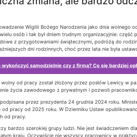
liczna zmiana, ale bardzo odc
adzenie Wigilii Bożego Narodzenia jako dnia wolnego od 
 wielu osób i tak był dniem trudnym organizacyjnie: część
odowe z przygotowaniami świątecznymi, podróżą do rodzin
ważniejszych dni rodzinnych, choć przez lata nie była usta
wykończyć samodzielnie czy z firmą? Co się bardziej op
ń wolny od pracy został złożony przez posłów Lewicy w pa
zenie życia zawodowego z prywatnym i pozwoli pracowniko
podpisana przez prezydenta 24 grudnia 2024 roku. Minister
 od pracy od 2025 roku. W Dzienniku Ustaw opublikowano 
h od pracy.
zy bardzo szerokiej grupy ludzi. Nie jest świadczeniem dl
ałym kraju. Oczywiście nie wszyscy pracownicy w praktyc