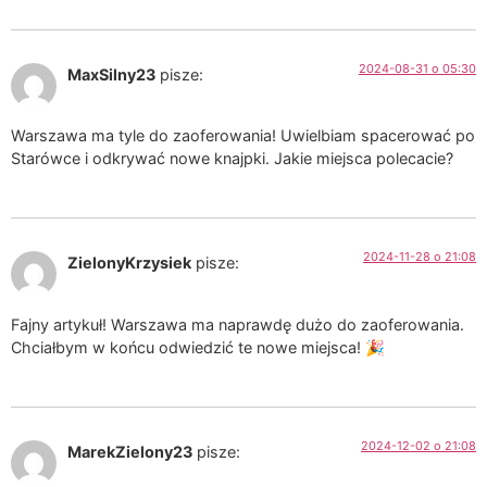
2024-08-31 o 05:30
MaxSilny23
pisze:
Warszawa ma tyle do zaoferowania! Uwielbiam spacerować po
Starówce i odkrywać nowe knajpki. Jakie miejsca polecacie?
2024-11-28 o 21:08
ZielonyKrzysiek
pisze:
Fajny artykuł! Warszawa ma naprawdę dużo do zaoferowania.
Chciałbym w końcu odwiedzić te nowe miejsca! 🎉
2024-12-02 o 21:08
MarekZielony23
pisze: