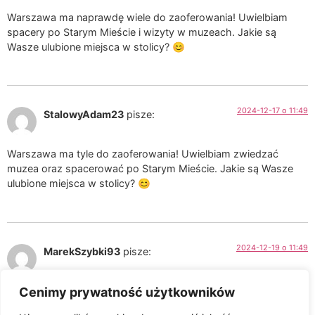
Warszawa ma naprawdę wiele do zaoferowania! Uwielbiam
spacery po Starym Mieście i wizyty w muzeach. Jakie są
Wasze ulubione miejsca w stolicy? 😊
2024-12-17 o 11:49
StalowyAdam23
pisze:
Warszawa ma tyle do zaoferowania! Uwielbiam zwiedzać
muzea oraz spacerować po Starym Mieście. Jakie są Wasze
ulubione miejsca w stolicy? 😊
2024-12-19 o 11:49
MarekSzybki93
pisze:
Cenimy prywatność użytkowników
Fajny przewodnik! Zawsze szukam nowych miejsc do
odwiedzenia w Warszawie. Jakie atrakcje polecacie na