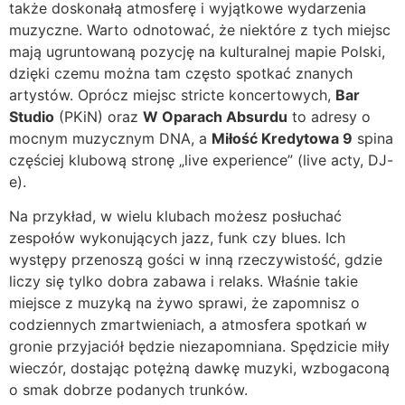
także doskonałą atmosferę i wyjątkowe wydarzenia
muzyczne. Warto odnotować, że niektóre z tych miejsc
mają ugruntowaną pozycję na kulturalnej mapie Polski,
dzięki czemu można tam często spotkać znanych
artystów. Oprócz miejsc stricte koncertowych,
Bar
Studio
(PKiN) oraz
W Oparach Absurdu
to adresy o
mocnym muzycznym DNA, a
Miłość Kredytowa 9
spina
częściej klubową stronę „live experience” (live acty, DJ-
e).
Na przykład, w wielu klubach możesz posłuchać
zespołów wykonujących jazz, funk czy blues. Ich
występy przenoszą gości w inną rzeczywistość, gdzie
liczy się tylko dobra zabawa i relaks. Właśnie takie
miejsce z muzyką na żywo sprawi, że zapomnisz o
codziennych zmartwieniach, a atmosfera spotkań w
gronie przyjaciół będzie niezapomniana. Spędzicie miły
wieczór, dostając potężną dawkę muzyki, wzbogaconą
o smak dobrze podanych trunków.