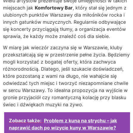
Wielu artystów prezentuje swoje umiejętności w takich
miejscach jak
Komfortowy Bar
, który stał się jednym z
ulubionych punktów Warszawy dla miłośników rocka i
innych gatunków muzycznych. Regularnie odbywające
się koncerty przyciągają tłumy, a organizacja eventów
sprawia, że każdy może znaleźć coś dla siebie.
W miarę jak wieczór zaczyna się w Warszawie, kluby
przekształcają się w przestrzenie pełne życia. Będziemy
mogli korzystać z bogatej oferty, która zachwyca
różnorodnością. Dlatego, jeśli szukacie doświadczeń,
które pozostaną z wami na długo, nie wahajcie się
odwiedzać tych miejsc i tworzyć niezapomniane chwile
w sercu Warszawy. To idealna propozycja na wyjście w
gronie przyjaciół czy romantyczną kolację przy blasku
świec i dźwiękach muzyki na żywo.
Zobacz także:
Problem z kuną na strychu – jak
naprawić dach po wizycie kuny w Warszawie?