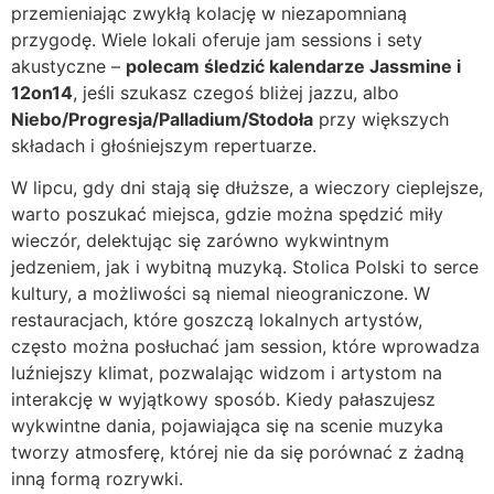
przemieniając zwykłą kolację w niezapomnianą
przygodę. Wiele lokali oferuje jam sessions i sety
akustyczne –
polecam śledzić kalendarze Jassmine i
12on14
, jeśli szukasz czegoś bliżej jazzu, albo
Niebo/Progresja/Palladium/Stodoła
przy większych
składach i głośniejszym repertuarze.
W lipcu, gdy dni stają się dłuższe, a wieczory cieplejsze,
warto poszukać miejsca, gdzie można spędzić miły
wieczór, delektując się zarówno wykwintnym
jedzeniem, jak i wybitną muzyką. Stolica Polski to serce
kultury, a możliwości są niemal nieograniczone. W
restauracjach, które goszczą lokalnych artystów,
często można posłuchać jam session, które wprowadza
luźniejszy klimat, pozwalając widzom i artystom na
interakcję w wyjątkowy sposób. Kiedy pałaszujesz
wykwintne dania, pojawiająca się na scenie muzyka
tworzy atmosferę, której nie da się porównać z żadną
inną formą rozrywki.