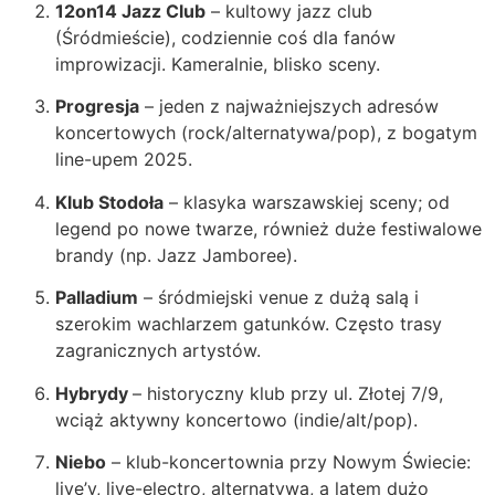
12on14 Jazz Club
– kultowy jazz club
(Śródmieście), codziennie coś dla fanów
improwizacji. Kameralnie, blisko sceny.
Progresja
– jeden z najważniejszych adresów
koncertowych (rock/alternatywa/pop), z bogatym
line-upem 2025.
Klub Stodoła
– klasyka warszawskiej sceny; od
legend po nowe twarze, również duże festiwalowe
brandy (np. Jazz Jamboree).
Palladium
– śródmiejski venue z dużą salą i
szerokim wachlarzem gatunków. Często trasy
zagranicznych artystów.
Hybrydy
– historyczny klub przy ul. Złotej 7/9,
wciąż aktywny koncertowo (indie/alt/pop).
Niebo
– klub-koncertownia przy Nowym Świecie:
live’y, live-electro, alternatywa, a latem dużo