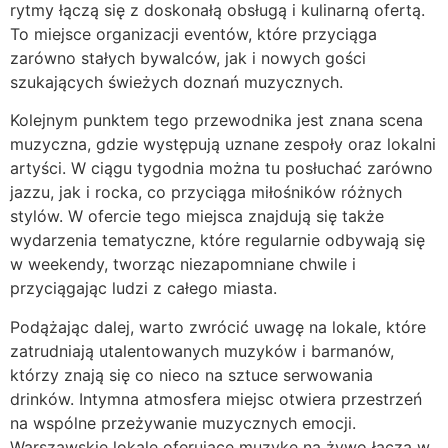
rytmy łączą się z doskonałą obsługą i kulinarną ofertą.
To miejsce organizacji eventów, które przyciąga
zarówno stałych bywalców, jak i nowych gości
szukających świeżych doznań muzycznych.
Kolejnym punktem tego przewodnika jest znana scena
muzyczna, gdzie występują uznane zespoły oraz lokalni
artyści. W ciągu tygodnia można tu posłuchać zarówno
jazzu, jak i rocka, co przyciąga miłośników różnych
stylów. W ofercie tego miejsca znajdują się także
wydarzenia tematyczne, które regularnie odbywają się
w weekendy, tworząc niezapomniane chwile i
przyciągając ludzi z całego miasta.
Podążając dalej, warto zwrócić uwagę na lokale, które
zatrudniają utalentowanych muzyków i barmanów,
którzy znają się co nieco na sztuce serwowania
drinków. Intymna atmosfera miejsc otwiera przestrzeń
na wspólne przeżywanie muzycznych emocji.
Warszawskie lokale oferujące muzykę na żywo łączą w