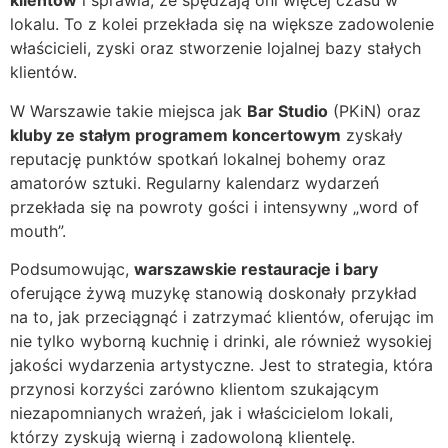
klientów
i sprawia, że spędzają oni więcej czasu w
lokalu. To z kolei przekłada się na większe zadowolenie
właścicieli, zyski oraz stworzenie lojalnej bazy stałych
klientów.
W Warszawie takie miejsca jak
Bar Studio
(PKiN) oraz
kluby ze stałym programem koncertowym
zyskały
reputację punktów spotkań lokalnej bohemy oraz
amatorów sztuki. Regularny kalendarz wydarzeń
przekłada się na powroty gości i intensywny „word of
mouth”.
Podsumowując,
warszawskie restauracje i bary
oferujące żywą muzykę stanowią doskonały przykład
na to, jak przeciągnąć i zatrzymać klientów, oferując im
nie tylko wyborną kuchnię i drinki, ale również wysokiej
jakości wydarzenia artystyczne. Jest to strategia, która
przynosi korzyści zarówno klientom szukającym
niezapomnianych wrażeń, jak i właścicielom lokali,
którzy zyskują wierną i zadowoloną klientelę.