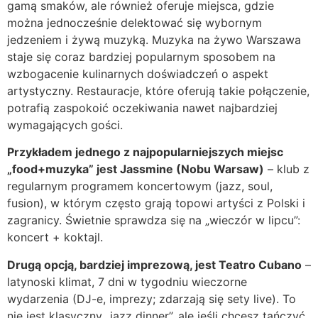
gamą smaków, ale również oferuje miejsca, gdzie
można jednocześnie delektować się wybornym
jedzeniem i żywą muzyką. Muzyka na żywo Warszawa
staje się coraz bardziej popularnym sposobem na
wzbogacenie kulinarnych doświadczeń o aspekt
artystyczny. Restauracje, które oferują takie połączenie,
potrafią zaspokoić oczekiwania nawet najbardziej
wymagających gości.
Przykładem jednego z najpopularniejszych miejsc
„food+muzyka” jest Jassmine (Nobu Warsaw)
– klub z
regularnym programem koncertowym (jazz, soul,
fusion), w którym często grają topowi artyści z Polski i
zagranicy. Świetnie sprawdza się na „wieczór w lipcu”:
koncert + koktajl.
Drugą opcją, bardziej imprezową, jest Teatro Cubano
–
latynoski klimat, 7 dni w tygodniu wieczorne
wydarzenia (DJ-e, imprezy; zdarzają się sety live). To
nie jest klasyczny „jazz dinner”, ale jeśli chcesz tańczyć