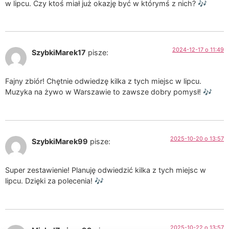
w lipcu. Czy ktoś miał już okazję być w którymś z nich? 🎶
2024-12-17 o 11:49
SzybkiMarek17
pisze:
Fajny zbiór! Chętnie odwiedzę kilka z tych miejsc w lipcu.
Muzyka na żywo w Warszawie to zawsze dobry pomysł! 🎶
2025-10-20 o 13:57
SzybkiMarek99
pisze:
Super zestawienie! Planuję odwiedzić kilka z tych miejsc w
lipcu. Dzięki za polecenia! 🎶
2025-10-22 o 13:57