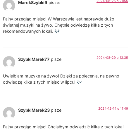
2024-08-25 o 21:55
MarekSzybki9
pisze:
Fajny przegląd miejsc! W Warszawie jest naprawdę dużo
świetnej muzyki na żywo. Chętnie odwiedzę kilka z tych
rekomendowanych lokali. 🎶
2024-08-29 o 13:35
SzybkiMarek77
pisze:
Uwielbiam muzykę na żywo! Dzięki za polecenia, na pewno
odwiedzę kilka z tych miejsc w lipcu! 🎶
2024-12-14 o 11:49
SzybkiMarek23
pisze:
Fajny przegląd miejsc! Chciałbym odwiedzić kilka z tych lokali