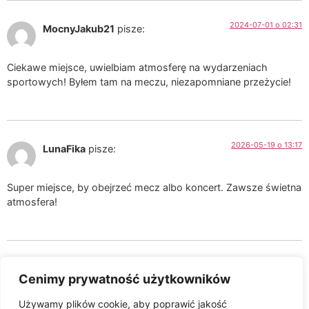
2024-07-01 o 02:31
MocnyJakub21
pisze:
Ciekawe miejsce, uwielbiam atmosferę na wydarzeniach
sportowych! Byłem tam na meczu, niezapomniane przeżycie!
2026-05-19 o 13:17
LunaFika
pisze:
Super miejsce, by obejrzeć mecz albo koncert. Zawsze świetna
atmosfera!
2026-05-19 o 13:17
Oliwka123
pisze:
Cenimy prywatność użytkowników
Używamy plików cookie, aby poprawić jakość
Lubię odwiedzać stadion, zawsze super atmosfera!