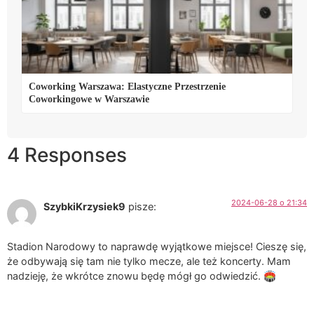
Coworking Warszawa: Elastyczne Przestrzenie
Coworkingowe w Warszawie
4 Responses
2024-06-28 o 21:34
SzybkiKrzysiek9
pisze:
Stadion Narodowy to naprawdę wyjątkowe miejsce! Cieszę się,
że odbywają się tam nie tylko mecze, ale też koncerty. Mam
nadzieję, że wkrótce znowu będę mógł go odwiedzić. 🏟️