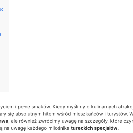
sc
u
 życiem i pełne smaków. Kiedy myślimy o kulinarnych atrak
stały się absolutnym hitem wśród mieszkańców i turystów. W
zawa
, ale również zwrócimy uwagę na szczegóły, które cz
ują na uwagę każdego miłośnika
tureckich specjałów
.