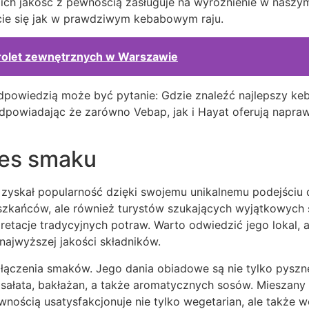
a ich jakość z pewnością zasługuje na wyróżnienie w naszym
cie się jak w prawdziwym kebabowym raju.
 rolet zewnętrznych w Warszawie
powiedzią może być pytanie: Gdzie znaleźć najlepszy ke
dpowiadając że zarówno Vebap, jak i Hayat oferują napraw
ces smaku
ej, zyskał popularność dzięki swojemu unikalnemu podejściu
 mieszkańców, ale również turystów szukających wyjątkowy
pretacje tradycyjnych potraw. Warto odwiedzić jego lokal,
jwyższej jakości składników.
o łączenia smaków. Jego dania obiadowe są nie tylko pysz
 sałata, bakłażan, a także aromatycznych sosów. Mieszany
nością usatysfakcjonuje nie tylko wegetarian, ale także w