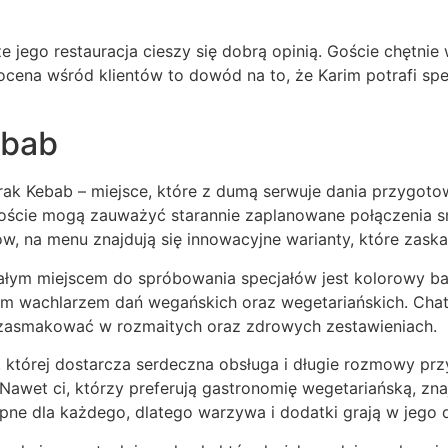
e jego restauracja cieszy się dobrą opinią. Goście chętni
cena wśród klientów to dowód na to, że Karim potrafi spe
ebab
trak Kebab – miejsce, które z dumą serwuje dania przygoto
goście mogą zauważyć starannie zaplanowane połączenia s
ów, na menu znajdują się innowacyjne warianty, które za
ałym miejscem do spróbowania specjałów jest kolorowy ba
łym wachlarzem dań wegańskich oraz wegetariańskich. Chata
h zasmakować w rozmaitych oraz zdrowych zestawieniach.
 której dostarcza serdeczna obsługa i długie rozmowy prz
awet ci, którzy preferują gastronomię wegetariańską, znajd
ne dla każdego, dlatego warzywa i dodatki grają w jego da