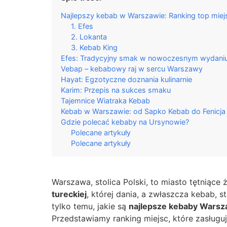
Najlepszy kebab w Warszawie: Ranking top miej
1. Efes
2. Lokanta
3. Kebab King
Efes: Tradycyjny smak w nowoczesnym wydani
Vebap – kebabowy raj w sercu Warszawy
Hayat: Egzotyczne doznania kulinarnie
Karim: Przepis na sukces smaku
Tajemnice Wiatraka Kebab
Kebab w Warszawie: od Sapko Kebab do Fenicja
Gdzie polecać kebaby na Ursynowie?
Polecane artykuły
Polecane artykuły
Warszawa, stolica Polski, to miasto tętniące
tureckiej
, której dania, a zwłaszcza kebab, 
tylko temu, jakie są
najlepsze kebaby Wars
Przedstawiamy ranking miejsc, które zasług