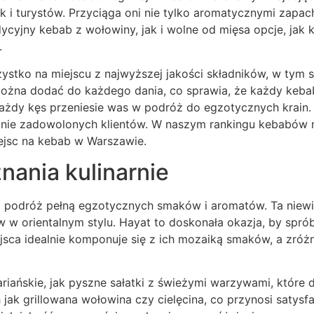
 i turystów. Przyciąga oni nie tylko aromatycznymi zapa
cyjny kebab z wołowiny, jak i wolne od mięsa opcje, jak k
.
zystko na miejscu z najwyższej jakości składników, w tym s
 można dodać do każdego dania, co sprawia, że każdy keba
każdy kęs przeniesie was w podróż do egzotycznych krain. 
opinie zadowolonych klientów. W naszym rankingu kebabów
ejsc na kebab w Warszawie.
nania kulinarnie
ną podróż pełną egzotycznych smaków i aromatów. Ta niewie
ów w orientalnym stylu. Hayat to doskonała okazja, by spr
jsca idealnie komponuje się z ich mozaiką smaków, a zró
iańskie, jak pyszne sałatki z świeżymi warzywami, które 
ich jak grillowana wołowina czy cielęcina, co przynosi saty