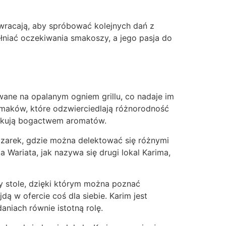
e wracają, aby spróbować kolejnych dań z
łniać oczekiwania smakoszy, a jego pasja do
wane na opalanym ogniem grillu, co nadaje im
maków, które odzwierciedlają różnorodność
skakują bogactwem aromatów.
zarek, gdzie można delektować się różnymi
 Wariata, jak nazywa się drugi lokal Karima,
y stole, dzięki którym można poznać
ą w ofercie coś dla siebie. Karim jest
niach równie istotną rolę.