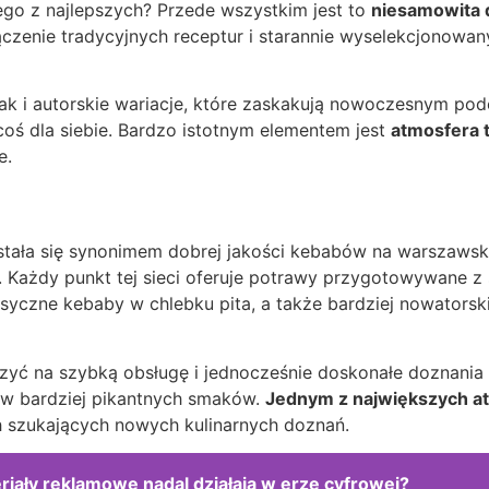
ego z najlepszych? Przede wszystkim jest to
niesamowita 
czenie tradycyjnych receptur i starannie wyselekcjonowan
ak i autorskie wariacje, które zaskakują nowoczesnym po
 coś dla siebie. Bardzo istotnym elementem jest
atmosfera 
e.
ra stała się synonimem dobrej jakości kebabów na warszawsk
. Każdy punkt tej sieci oferuje potrawy przygotowywane z
asyczne kebaby w chlebku pita, a także bardziej nowatorski
zyć na szybką obsługę i jednocześnie doskonałe doznani
ków bardziej pikantnych smaków.
Jednym z największych a
ch szukających nowych kulinarnych doznań.
iały reklamowe nadal działają w erze cyfrowej?