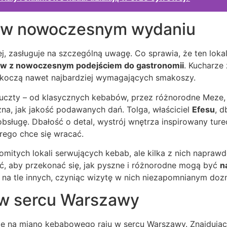
k w nowoczesnym wydaniu
nej, zasługuje na szczególną uwagę. Co sprawia, że ten lok
sów z nowoczesnym podejściem do gastronomii
. Kucharze
askoczą nawet najbardziej wymagających smakoszy.
zty – od klasycznych kebabów, przez różnorodne Meze, a
na, jak jakość podawanych dań. Tolga, właściciel
Efesu
, d
 obsługę. Dbałość o detal, wystrój wnętrza inspirowany tu
rego chce się wracać.
itych lokali serwujących kebab, ale kilka z nich naprawdę
ić, aby przekonać się, jak pyszne i różnorodne mogą być
n
e na tle innych, czyniąc wizytę w nich niezapomnianym doz
 w sercu Warszawy
je na miano kebabowego raju w sercu Warszawy. Znajdując