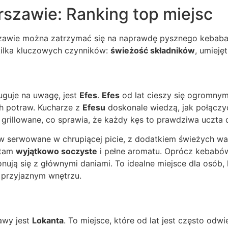
szawie: Ranking top miejsc
szawie można zatrzymać się na naprawdę pysznego kebab
 kilka kluczowych czynników:
świeżość składników
, umieję
uguje na uwagę, jest
Efes
.
Efes
od lat cieszy się ogromny
h potraw. Kucharze z
Efesu
doskonale wiedzą, jak połącz
i grillowane, co sprawia, że każdy kęs to prawdziwa uczta 
 serwowane w chrupiącej picie, z dodatkiem świeżych wa
 tam
wyjątkowo soczyste
i pełne aromatu. Oprócz kebabów
onują się z głównymi daniami. To idealne miejsce dla osób
 przyjaznym wnętrzu.
awy jest
Lokanta
. To miejsce, które od lat jest często odw