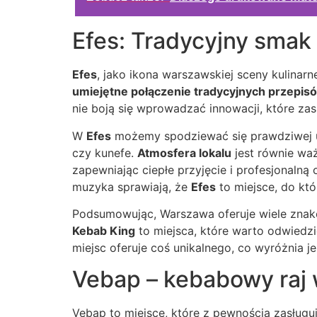
Efes: Tradycyjny sma
Efes
, jako ikona warszawskiej sceny kulinar
umiejętne połączenie tradycyjnych przepi
nie boją się wprowadzać innowacji, które z
W
Efes
możemy spodziewać się prawdziwej uc
czy kunefe.
Atmosfera lokalu
jest równie waż
zapewniając ciepłe przyjęcie i profesjonalną
muzyka sprawiają, że
Efes
to miejsce, do któ
Podsumowując, Warszawa oferuje wiele znakom
Kebab King
to miejsca, które warto odwiedz
miejsc oferuje coś unikalnego, co wyróżnia j
Vebap – kebabowy raj
Vebap to miejsce, które z pewnością zasługu