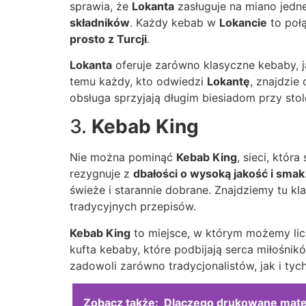
sprawia, że
Lokanta
zasługuje na miano jedn
składników
. Każdy kebab w
Lokancie
to połą
prosto z Turcji
.
Lokanta
oferuje zarówno klasyczne kebaby, j
temu każdy, kto odwiedzi
Lokantę
, znajdzie
obsługa sprzyjają długim biesiadom przy stol
3.
Kebab King
Nie można pominąć
Kebab King
, sieci, któ
rezygnuje z
dbałości o wysoką jakość i smak
świeże i starannie dobrane. Znajdziemy tu kl
tradycyjnych przepisów.
Kebab King
to miejsce, w którym możemy lic
kufta kebaby, które podbijają serca miłośni
zadowoli zarówno tradycjonalistów, jak i ty
Zobacz także:
Dlaczego drukowane mater