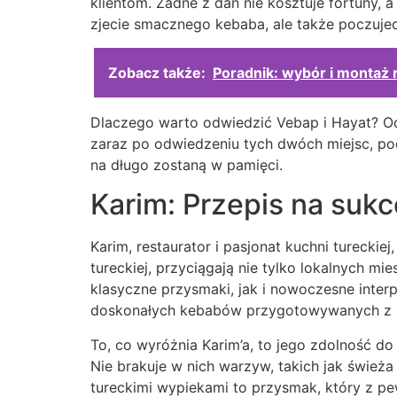
klientom. Żadne z dań nie kosztuje fortuny, 
zjecie smacznego kebaba, ale także poczuje
Zobacz także:
Poradnik: wybór i montaż
Dlaczego warto odwiedzić Vebap i Hayat? Od
zaraz po odwiedzeniu tych dwóch miejsc, po
na długo zostaną w pamięci.
Karim: Przepis na suk
Karim, restaurator i pasjonat kuchni turecki
tureckiej, przyciągają nie tylko lokalnych
klasyczne przysmaki, jak i nowoczesne inter
doskonałych kebabów przygotowywanych z na
To, co wyróżnia Karim’a, to jego zdolność d
Nie brakuje w nich warzyw, takich jak świeża
tureckimi wypiekami to przysmak, który z pew