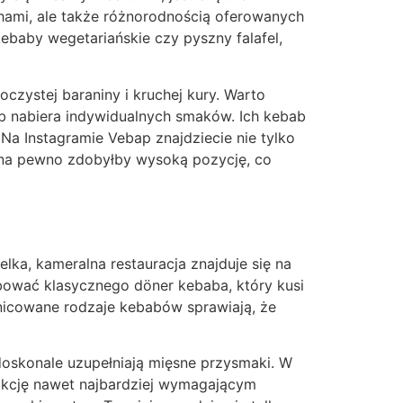
chami, ale także różnorodnością oferowanych
ebaby wegetariańskie czy pyszny falafel,
oczystej baraniny i kruchej kury. Warto
b nabiera indywidualnych smaków. Ich kebab
Na Instagramie Vebap znajdziecie nie tylko
 na pewno zdobyłby wysoką pozycję, co
lka, kameralna restauracja znajduje się na
óbować klasycznego döner kebaba, który kusi
żnicowane rodzaje kebabów sprawiają, że
doskonale uzupełniają mięsne przysmaki. W
sfakcję nawet najbardziej wymagającym