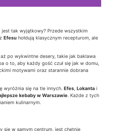
al jest tak wyjątkowy? Przede wszystkim
 z
Efesu
hołdują klasycznym recepturom, ale
ż po wykwintne desery, takie jak baklawa
ba o to, aby każdy gość czuł się jak w domu,
reckimi motywami oraz starannie dobrana
 wyróżnia się na tle innych.
Efes
,
Lokanta
i
ajlepsze kebaby w Warszawie
. Każde z tych
naniem kulinarnym.
y się w samym centrum, jest chętnie