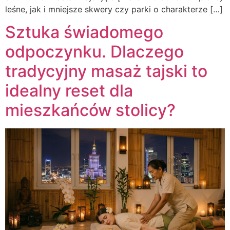
leśne, jak i mniejsze skwery czy parki o charakterze […]
Sztuka świadomego
odpoczynku. Dlaczego
tradycyjny masaż tajski to
idealny reset dla
mieszkańców stolicy?